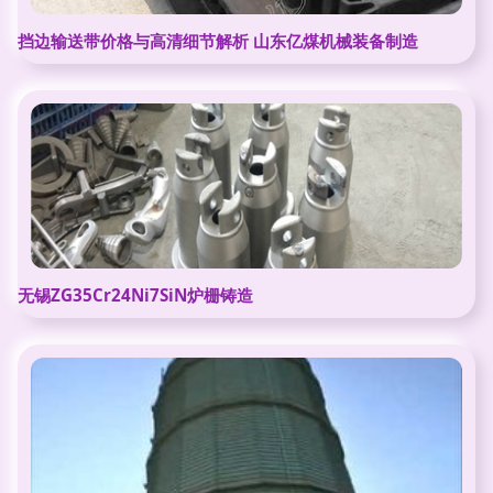
挡边输送带价格与高清细节解析 山东亿煤机械装备制造
无锡ZG35Cr24Ni7SiN炉栅铸造