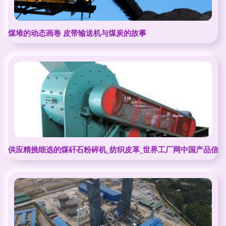
煤堆的动态画卷 皮带输送机与煤炭的故事
供应精挑细选的煤矸石粉碎机_纺织皮革_世界工厂网中国产品信