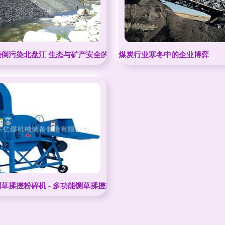
倾倒污染北盘江 生态与矿产安全的双重警示
煤炭行业寒冬中的企业博弈
及市场展望
草揉搓粉碎机 - 多功能铡草揉搓粉碎机厂家 - 多功能铡草揉搓粉碎机价