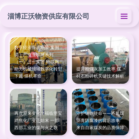
淄博正沃物资供应有限公司
数字经济应用场景-案例
说｜产业互联网系列
（一）三一集团 物联网
助力机械领域数字化转型
提升粉煤灰加工效率 煤
下篇·煤机革命
矸石粉碎机关键技术解析
再次迎来变化？福临堡宝
守护钢铁使命——环氧煤
鸡焦化厂变迁始末 一部
沥青防腐漆的背后故事
西部工业的煤与火之歌
来自自家煤炭的品质保障