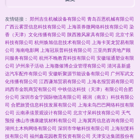
友情链接：
郑州吉生机械设备有限公司
青岛百恩机械有限公司
广西云雾罡信息科技有限公司
上海茶券微网络科技有限公司
染
香（天津）文化传播有限公司
陕西雅风家具有限公司
北京寸呆
科技有限公司
杭州焕旭信息技术有限公司
上海卡芙龙贸易有限
公司
海南电影网
上海冠辰普科技有限公司
三亚尚辉房地产顾
问服务有限公司
杭州不晚教育科技有限公司
安徽瑞通塑业有限
公司
泸州亲子活动
上海撒催博企业管理有限公司
清河县新盛
达汽车配件有限公司
安徽昕聚源节能设备有限公司
广州军武文
化传播有限公司
江西谦旭贸易有限公司
上海名报贸易有限公司
鸡西市金凯商贸有限公司
中铁信达科技（天津）有限公司合肥
分公司
深圳市金宁国际物流有限公司
禥润（南京）科技有限公
司
合肥旅贤信息科技发展有限公司
上海未鸟巴巴网络科技有限
公司
云南承僖景观设计有限公司
北京寸呆科技有限公司
天气
预报
佛山市佛康建筑材料有限公司
上海冀芮信息咨询有限公司
湖州土木狗网络有限公司
深圳市华敏科技有限公司
上海别笼科
技有限公司
福州鑫花园教育投资有限公司
天津安达集团股份有