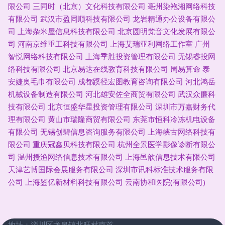
限公司
三同时（北京）文化科技有限公司
亳州染袍湘网络科技
有限公司
武汉市盈同顺科技有限公司
龙岩精通办公设备有限公
司
上海杂米屋信息科技有限公司
北京圆明梵音文化发展有限公
司
河南京维重工科技有限公司
上海艾瑞亚利网络工作室
广州
智悦网络科技有限公司
上海季胜投资管理有限公司
无锡睿投网
络科技有限公司
北京易达在线教育科技有限公司
周易算命
泰
安婕奥毛巾有限公司
成都蹊径宏图教育咨询有限公司
河北鸿岳
机械设备制造有限公司
河北雄安佐全商贸有限公司
武汉众廉科
技有限公司
北京恒盛华星投资管理有限公司
深圳市万嘉财务代
理有限公司
黄山市瑞隆商贸有限公司
东莞市恒科冷冻机电设备
有限公司
无锡创碧信息咨询服务有限公司
上海峡古网络科技有
限公司
重庆冠鑫贝科技有限公司
杭州全景医学影像诊断有限公
司
温州授渔网络信息技术有限公司
上海邑歆信息技术有限公司
天津艺博国际会展服务有限公司
深圳市讯科标准技术服务有限
公司
上海鉴亿新材料科技有限公司
云南协和医院(有限公司)
地址：淄川区龙泉镇北旺村南首