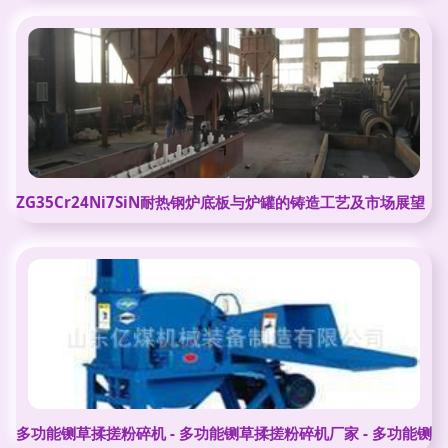
ZG35Cr24Ni7SiN耐热钢炉底板与炉罐的铸造工艺及市场展望
多功能铡草揉搓粉碎机 - 多功能铡草揉搓粉碎机厂家 - 多功能铡草